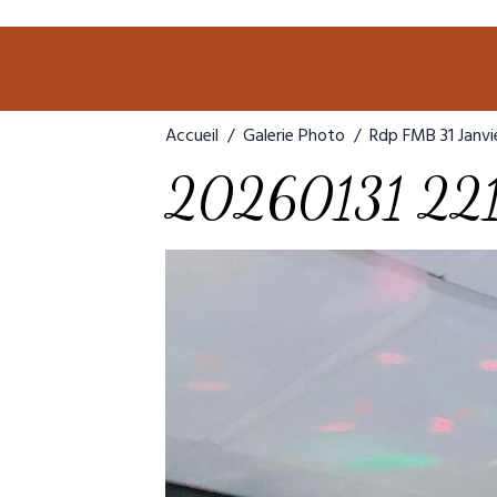
Accueil
Galerie Photo
Rdp FMB 31 Janvi
20260131 22