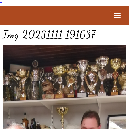
*
Img 20231111 191637