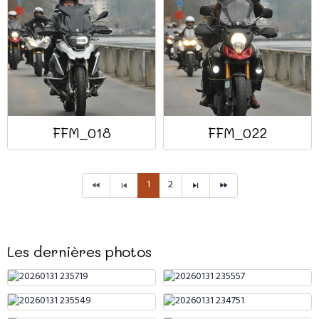
FFM_018
FFM_022
1
2
Les dernières photos