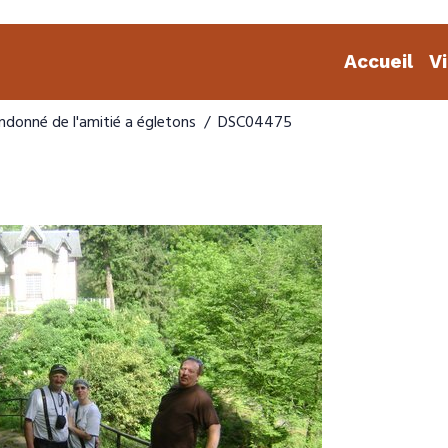
Accueil
V
ndonné de l'amitié a égletons
DSC04475