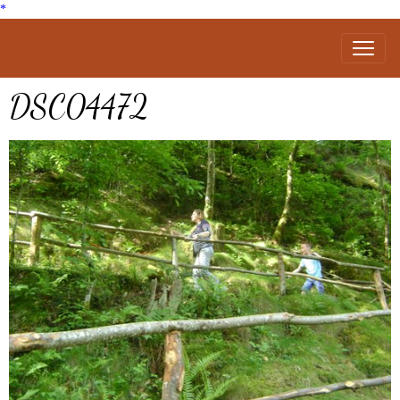
*
DSC04472