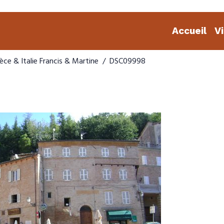
Accueil
V
èce & Italie Francis & Martine
DSC09998